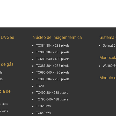
e UVSee
Núcleo de imagem térmica
Sistema 
TC384 384 x 288 pixels
Selina30
TC388 384 x 288 pixels
Monocula
TC688 640 x 480 pixels
 de gás
TC386 384 x 288 pixels
Wolf60 64
ls
TC690 640 x 480 pixels
Módulo d
ls
TC390 384 x 288 pixels
TD20
cia de
TC490 384×288 pixels
TC790 640×488 pixels
pixels
TC320MW
pixels
TC640MW