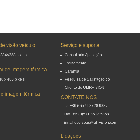
de visão veículo
Serviço e suporte
 384×288 pixels
Consultoria Aplicação
Treinamento
r de imagem térmica
Garantia
0 x 480 pixels
Pesquisa de Satisfação do
Cliente de ULIRVISION
e imagem térmica
CONTATE-NOS
Tel:+86 (0)571 8720 9887
Fax:+86 (0)571 8512 5358
Email:overseas@ulirvision.com
Ligações