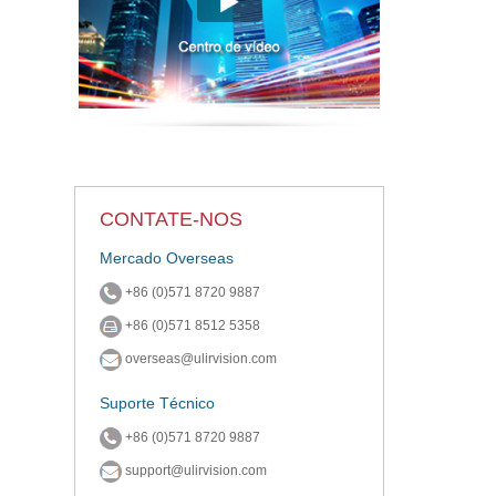
CONTATE-NOS
Mercado Overseas
+86 (0)571 8720 9887
+86 (0)571 8512 5358
overseas@ulirvision.com
Suporte Técnico
+86 (0)571 8720 9887
support@ulirvision.com