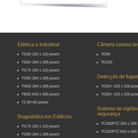
Elétrica e Industrial
Câmera corona d
TI160 160 x 120 pixels
TD90
TI384 384 x 288 pixels
TD100
TI175 160 x 120 pixels
Detecção de fugas
TI395 384 x 288 pixels
TI400 384 x 288 pixels
TI320+ 320 x 256 pixe
TI600 640 x 480 pixels
TI330+ 320 x 256 pixe
T2 80×60 pixels
Sistema de vigilân
segurança
Diagnóstico em Edifícios
TC400PTZ 384 x 288 
TI170 160 x 120 pixels
TC600PTZ 640 x 480 
TI390 384 x 288 pixels