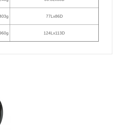
403g
77Lx86D
960g
124Lx113D