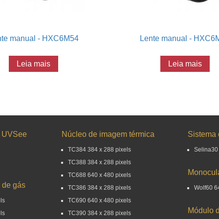
nte manual - HXC6M54
Lente manual - HXC6
Leia mais
Leia mais
e UVSee
Núcleo de imagem térmica
Sistema 
TC384 384 x 288 pixels
Selina30
TC388 384 x 288 pixels
Monocula
TC688 640 x 480 pixels
 de gás
TC386 384 x 288 pixels
Wolf60 64
ls
TC690 640 x 480 pixels
Módulo d
ls
TC390 384 x 288 pixels