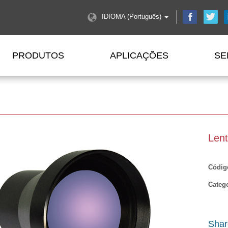
IDIOMA (Português)
PRODUTOS
APLICAÇÕES
SE
Len
Códig
Catego
Sha