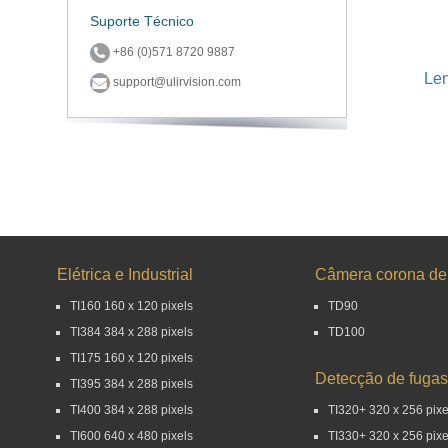
Suporte Técnico
+86 (0)571 8720 9887
Le
support@ulirvision.com
Elétrica e Industrial
Câmera corona d
TI160 160 x 120 pixels
TD90
TI384 384 x 288 pixels
TD100
TI175 160 x 120 pixels
Detecção de fugas
TI395 384 x 288 pixels
TI400 384 x 288 pixels
TI320+ 320 x 256 pixe
TI600 640 x 480 pixels
TI330+ 320 x 256 pixe