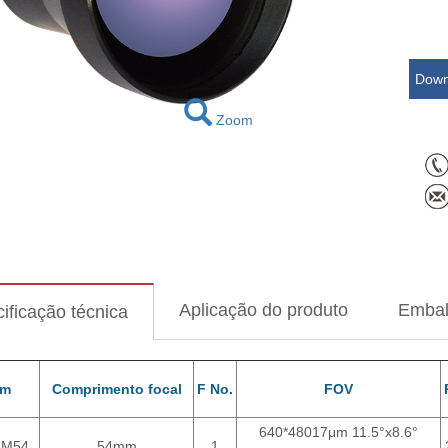
Down
Zoom
Aplicação do produto
Emba
ificação técnica
em
Comprimento focal
F No.
FOV
640*48017μm 11.5°x8.6°
6M54
54mm
1