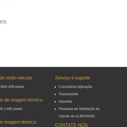
M75
de visão veículo
Serviço e suporte
 384×288 pixels
Consultoria Aplicação
Treinamento
r de imagem térmica
Garantia
0 x 480 pixels
Pesquisa de Satisfação do
Cliente de ULIRVISION
e imagem térmica
CONTATE-NOS