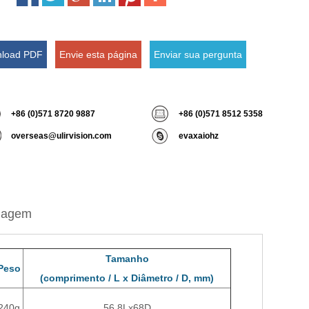
load PDF
Envie esta página
Enviar sua pergunta
+86 (0)571 8720 9887
+86 (0)571 8512 5358
overseas@ulirvision.com
evaxaiohz
lagem
Tamanho
Peso
(comprimento / L x Diâmetro / D, mm)
240g
56.8Lx68D