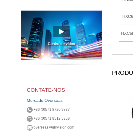
HXC
HXC6
PRODU
CONTATE-NOS
Mercado Overseas
+86 (0)571 8720 9887
+86 (0)571 8512 5358
overseas@ulirvision.com