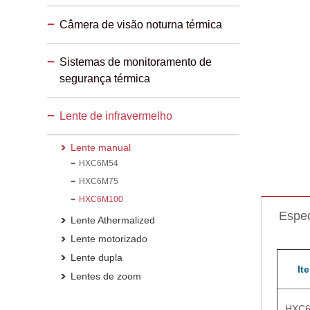
Câmera de visão noturna térmica
Sistemas de monitoramento de
segurança térmica
Lente de infravermelho
Lente manual
HXC6M54
HXC6M75
HXC6M100
Espec
Lente Athermalized
Lente motorizado
Lente dupla
It
Lentes de zoom
HXC