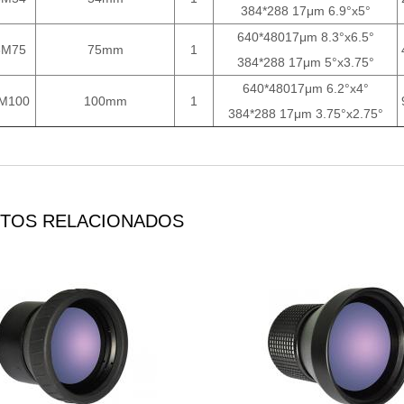
384*288 17μm 6.9°x5°
640*48017μm 8.3°x6.5°
6M75
75mm
1
384*288 17μm 5°x3.75°
640*48017μm 6.2°x4°
M100
100mm
1
384*288 17μm 3.75°x2.75°
TOS RELACIONADOS