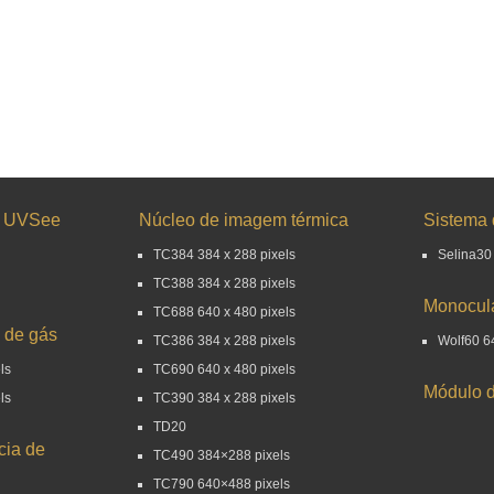
e UVSee
Núcleo de imagem térmica
Sistema 
TC384 384 x 288 pixels
Selina30
TC388 384 x 288 pixels
Monocula
TC688 640 x 480 pixels
 de gás
TC386 384 x 288 pixels
Wolf60 64
ls
TC690 640 x 480 pixels
Módulo d
ls
TC390 384 x 288 pixels
TD20
cia de
TC490 384×288 pixels
TC790 640×488 pixels