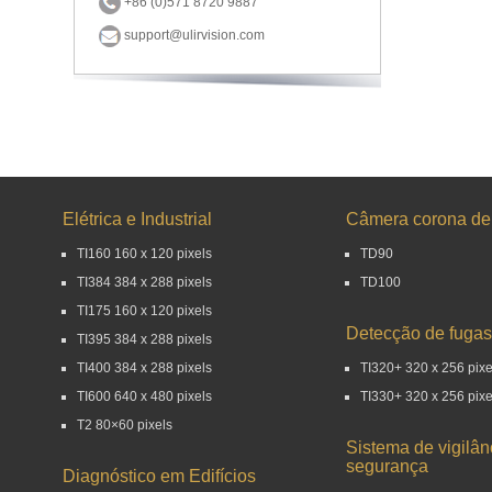
+86 (0)571 8720 9887
support@ulirvision.com
Elétrica e Industrial
Câmera corona d
TI160 160 x 120 pixels
TD90
TI384 384 x 288 pixels
TD100
TI175 160 x 120 pixels
Detecção de fugas
TI395 384 x 288 pixels
TI400 384 x 288 pixels
TI320+ 320 x 256 pixe
TI600 640 x 480 pixels
TI330+ 320 x 256 pixe
T2 80×60 pixels
Sistema de vigilân
segurança
Diagnóstico em Edifícios