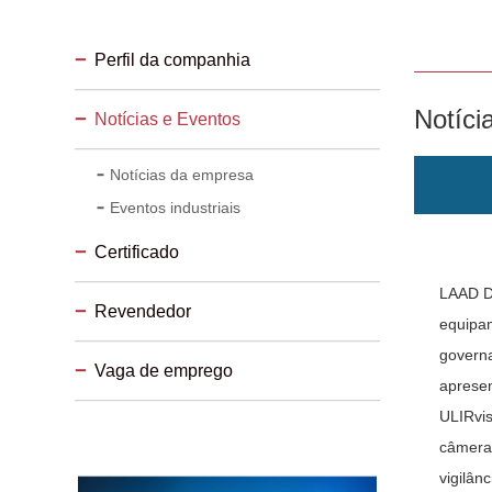
Perfil da companhia
Notíci
Notícias e Eventos
Notícias da empresa
Eventos industriais
Certificado
LAAD De
Revendedor
equipam
governa
Vaga de emprego
apresen
ULIRvis
câmeras
vigilân