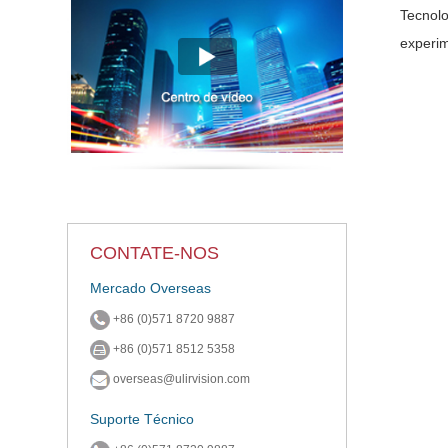
Tecnolo
experi
CONTATE-NOS
Mercado Overseas
+86 (0)571 8720 9887
+86 (0)571 8512 5358
overseas@ulirvision.com
Suporte Técnico