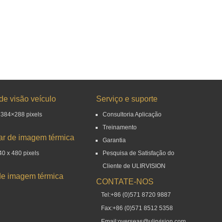
de visão veículo
Serviço e suporte
 384×288 pixels
Consultoria Aplicação
Treinamento
r de imagem térmica
Garantia
0 x 480 pixels
Pesquisa de Satisfação do
Cliente de ULIRVISION
e imagem térmica
CONTATE-NOS
Tel:+86 (0)571 8720 9887
Fax:+86 (0)571 8512 5358
Email:overseas@ulirvision.com